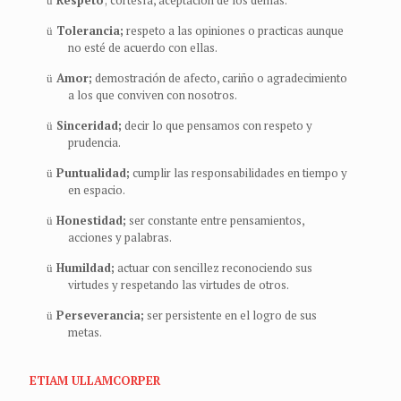
Respeto
; cortesía, aceptación de los demás.
ü
Tolerancia;
respeto a las opiniones o practicas aunque
ü
no esté de acuerdo con ellas.
Amor;
demostración de afecto, cariño o agradecimiento
ü
a los que conviven con nosotros.
Sinceridad;
decir lo que pensamos con respeto y
ü
prudencia.
Puntualidad;
cumplir las responsabilidades en tiempo y
ü
en espacio.
Honestidad;
ser constante entre pensamientos,
ü
acciones y palabras.
Humildad;
actuar con sencillez reconociendo sus
ü
virtudes y respetando las virtudes de otros.
Perseverancia;
ser persistente en el logro de sus
ü
metas.
ETIAM ULLAMCORPER