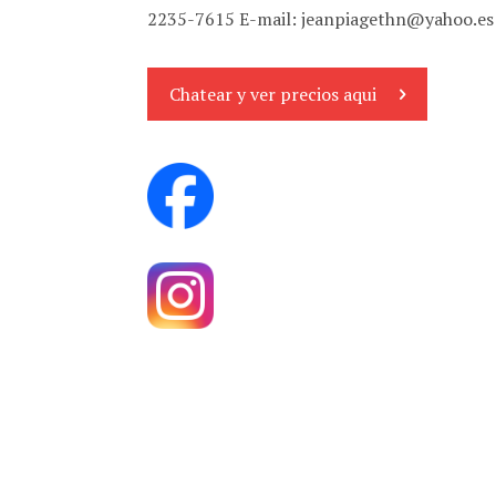
2235-7615 E-mail:
jeanpiagethn@yahoo.es
Chatear y ver precios aqui