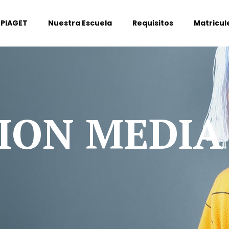
 PIAGET
Nuestra Escuela
Requisitos
Matricule
ION MEDIA